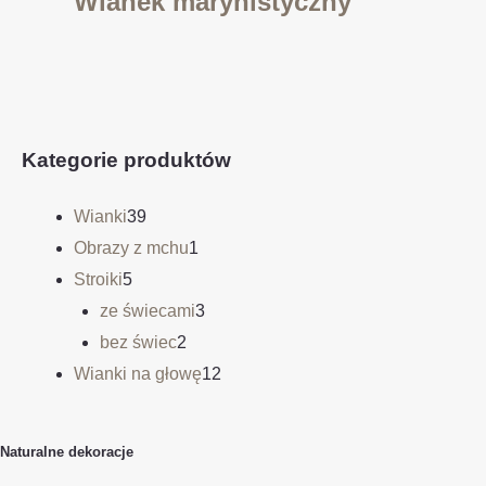
Wianek marynistyczny
Kategorie produktów
Wianki
39
Obrazy z mchu
1
Stroiki
5
ze świecami
3
bez świec
2
Wianki na głowę
12
Naturalne dekoracje