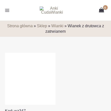
Przejdź
5
39
2
1
3
12
do
produktów
produktów
produkty
produkt
produkty
produktów
treści
Strona główna
»
Sklep
»
Wianki
»
Wianek z drutowca z
zatrwianem
Kod: wz347